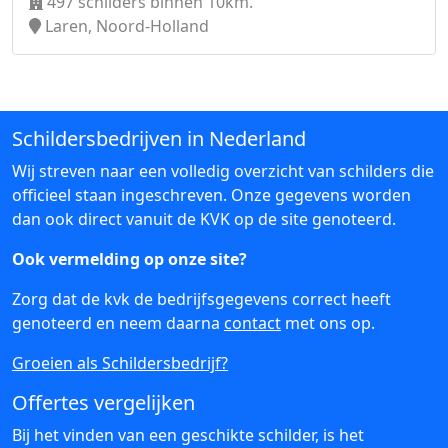
497 schilders binnen 10km.
Laren, Noord-Holland
Schildersbedrijven in Nederland
Wij streven naar een volledig overzicht van schilders die
officieel staan ingeschreven. Onze gegevens worden
dan ook direct vanuit de KVK op de site genoteerd.
Ook vermelding op onze site?
Zorg dat de kvk de bedrijfsgegevens correct heeft
genoteerd en neem daarna
contact
met ons op.
Groeien als Schildersbedrijf?
Offertes vergelijken
Bij het vinden van een geschikte schilder, is het