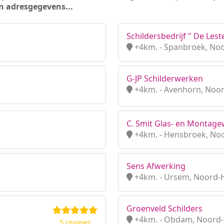
n adresgegevens...
Schildersbedrijf " De Lest
+4km. - Spanbroek, No
G-JP Schilderwerken
+4km. - Avenhorn, Noo
C. Smit Glas- en Montag
+4km. - Hensbroek, No
Sens Afwerking
+4km. - Ursem, Noord-
Groenveld Schilders
+4km. - Obdam, Noord-
5 reviews