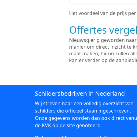
Het voordeel van de prijs per m
Offertes vergel
Nieuwsgierig geworden naar d
manier om direct inzicht te kr
maat maken, hierin zullen al
kan er verder op de aanbied
Schildersbedrijven in Nederland
Wij streven naar een volledig overzicht van
schilders die officieel staan ingeschreven.
Onze gegevens worden dan ook direct vanu
de KVK op de site genoteerd.