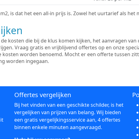
2, is dat het een all-in prijs is. Zowel het uurtarief als het
ijken
e kosten die bij de klus komen kijken, het aanvragen van o
ijgen. Vraag gratis en vrijblijvend offertes op en onze speci
le kosten worden benoemd. Mocht er een offerte tussen zit
ing worden ingegaan.
Offertes vergelijken
Po
Bij het vinden van een geschikte schilder, is het
vergelijken van prijzen van belang. Wij bieden
it
een gratis vergelijkingsservice aan, 4 offertes
binnen enkele minuten aangevraagd.