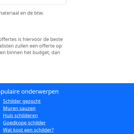
 materiaal en de btw.
ffertes is hiervoor de beste
alisten zullen een offerte op
ten binnen het budget, dan
pulaire onderwerpen
Schilder gezocht
Muren sauzen
Huis schilderen
Goedkope schilder
Wat kost een schilder?