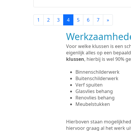
1
2
3
4
5
6
7
»
Werkzaamhede
Voor welke klussen is een sch
eigenlijk alles op een bepaald
klussen
, hierbij is wel 90%
Binnenschilderwerk
Buitenschilderwerk
Verf spuiten
Glasvlies behang
Renovlies behang
Meubelstukken
Hierboven staan mogelijkhede
hiervoor graag al het werk 