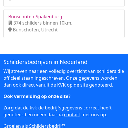
Bunschoten-Spakenburg
374 schilders binnen 10km.
Bunschoten, Utrecht
Schildersbedrijven in Nederland
Wij streven naar een volledig overzicht van schilders die
officieel staan ingeschreven. Onze gegevens worden
dan ook direct vanuit de KVK op de site genoteerd.
Ook vermelding op onze site?
Zorg dat de kvk de bedrijfsgegevens correct heeft
genoteerd en neem daarna
contact
met ons op.
Groeien als Schildersbedrijf?