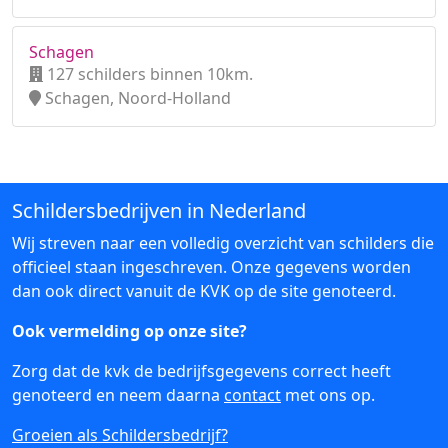
Schagen
127 schilders binnen 10km.
Schagen, Noord-Holland
Schildersbedrijven in Nederland
Wij streven naar een volledig overzicht van schilders die
officieel staan ingeschreven. Onze gegevens worden
dan ook direct vanuit de KVK op de site genoteerd.
Ook vermelding op onze site?
Zorg dat de kvk de bedrijfsgegevens correct heeft
genoteerd en neem daarna
contact
met ons op.
Groeien als Schildersbedrijf?