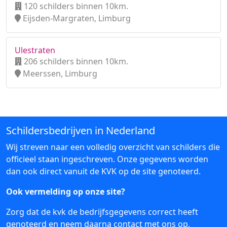
120 schilders binnen 10km.
Eijsden-Margraten, Limburg
Ulestraten
206 schilders binnen 10km.
Meerssen, Limburg
Schildersbedrijven in Nederland
Wij streven naar een volledig overzicht van schilders die
officieel staan ingeschreven. Onze gegevens worden
dan ook direct vanuit de KVK op de site genoteerd.
Ook vermelding op onze site?
Zorg dat de kvk de bedrijfsgegevens correct heeft
genoteerd en neem daarna
contact
met ons op.