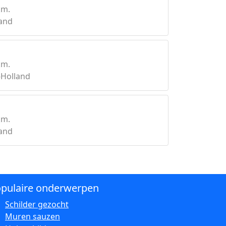
km.
land
km.
-Holland
km.
land
pulaire onderwerpen
Schilder gezocht
Muren sauzen