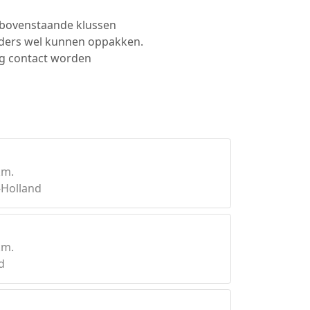
e bovenstaande klussen
lders wel kunnen oppakken.
dig contact worden
km.
-Holland
km.
d