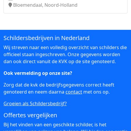
Bloemendaal, Noord-Holland
Schildersbedrijven in Nederland
Wij streven naar een volledig overzicht van schilders die
officieel staan ingeschreven. Onze gegevens worden
dan ook direct vanuit de KVK op de site genoteerd.
Ook vermelding op onze site?
Zorg dat de kvk de bedrijfsgegevens correct heeft
genoteerd en neem daarna
contact
met ons op.
Groeien als Schildersbedrijf?
Offertes vergelijken
Bij het vinden van een geschikte schilder, is het