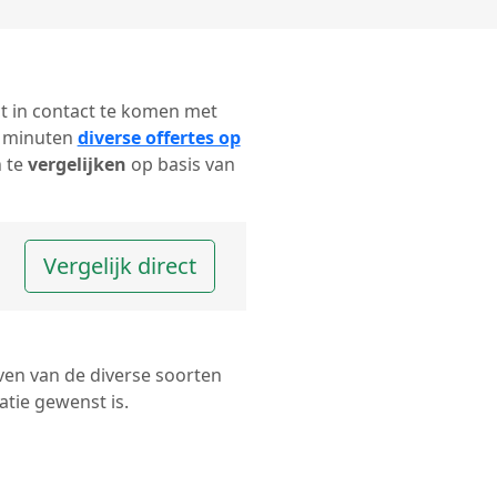
ect in contact te komen met
r minuten
diverse offertes op
n te
vergelijken
op basis van
Vergelijk direct
ven van de diverse soorten
tie gewenst is.