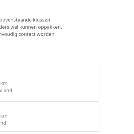
e bovenstaande klussen
lders wel kunnen oppakken.
 eenvoudig contact worden
0km.
lland
0km.
and