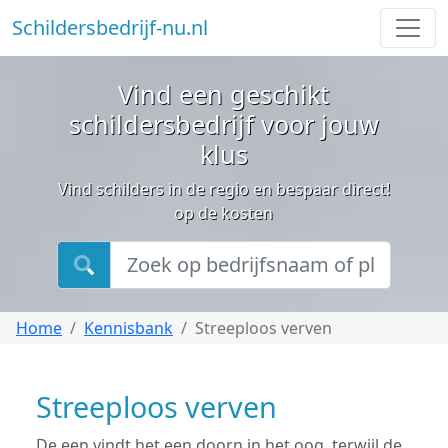
Schildersbedrijf-nu.nl
Vind een geschikt
schildersbedrijf voor jouw
klus
Vind schilders in de regio en bespaar direct!
op de kosten
Home
Kennisbank
Streeploos verven
Streeploos verven
De een vindt het een doorn in het oog, terwijl de